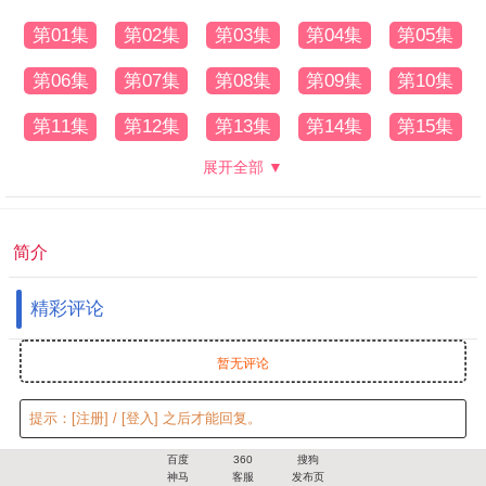
第01集
第02集
第03集
第04集
第05集
第06集
第07集
第08集
第09集
第10集
第11集
第12集
第13集
第14集
第15集
展开全部 ▼
简介
精彩评论
暂无评论
提示：
[注册]
/
[登入]
之后才能回复。
百度
360
搜狗
神马
客服
发布页