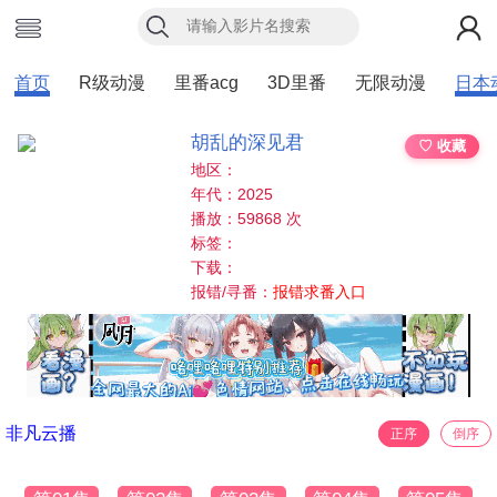
首页
R级动漫
里番acg
3D里番
无限动漫
日本
胡乱的深见君
♡ 收藏
地区：
年代：2025
播放：59868 次
标签：
下载：
报错/寻番：
报错求番入口
非凡云播
正序
倒序