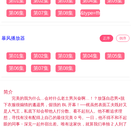
第01集
第02集
第03集
第04集
第05集
第06集
第07集
第08集
&type=ffm3u8
暴风播放器
正序
倒序
第01集
第02集
第03集
第04集
第05集
第06集
第07集
第08集
简介
完美的我为什么…会对什么老土男兴奋啊…！？放荡自恋男×脱
下衣服很煽情的邋遢男，倔强的 BL 开幕！──梶虽然表面工夫既好又
是人气王，私底下却会帮他人打分数、看不起别人。他不断追求理
想，寻找有没有配得上自己的最佳完美 0 号。一日，他不得不和不起
眼的同事・深见一起外宿出差。唯有这家伙，就算我们单独 2 人到了
无人岛上，我也不可能会和他做──他原本是这么想的，但是刚洗完